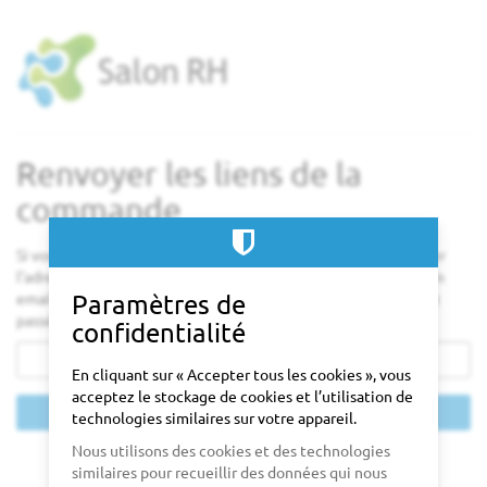
Aller sur
la page
principale
Renvoyer les liens de la
commande
Si vous avez perdu le lien vers votre commande, veuillez entrer
l'adresse e-mail que vous avez utilisée. Nous vous enverrons un
email avec des liens vers toutes les commandes que vous avez
Paramètres de
passées en utilisant cette adresse email.
confidentialité
E-
Mail
En cliquant sur « Accepter tous les cookies », vous
acceptez le stockage de cookies et l’utilisation de
Envoyer le lien
technologies similaires sur votre appareil.
Nous utilisons des cookies et des technologies
Contact
Politique de confidentialité
Paramétrage des cookies
Mentions légales
Vie privée
propulsé par pretix
similaires pour recueillir des données qui nous